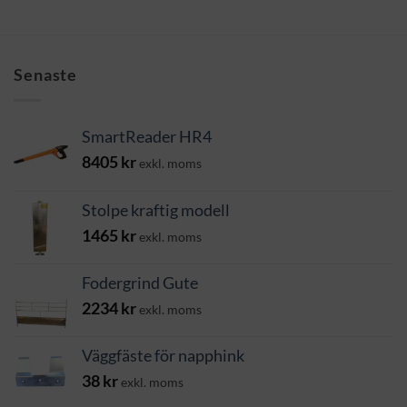
Senaste
SmartReader HR4
8405
kr
exkl. moms
Stolpe kraftig modell
1465
kr
exkl. moms
Fodergrind Gute
2234
kr
exkl. moms
Väggfäste för napphink
38
kr
exkl. moms