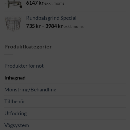
6147
kr
exkl. moms
Rundbalsgrind Special
Prisintervall:
735
kr
–
3984
kr
exkl. moms
735 kr
till
3984 kr
Produktkategorier
Produkter för nöt
Inhägnad
Mönstring/Behandling
Tillbehör
Utfodring
Vågsystem