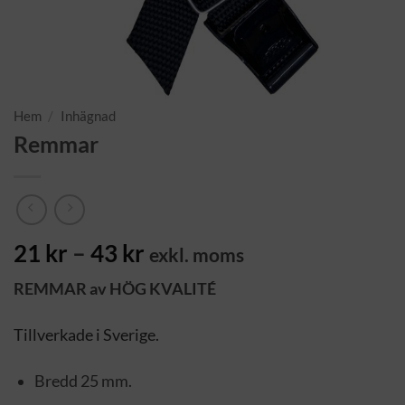
Hem
/
Inhägnad
Remmar
Prisintervall:
21
kr
–
43
kr
exkl. moms
21 kr
REMMAR av HÖG KVALITÉ
till
43 kr
Tillverkade i Sverige.
Bredd 25 mm.