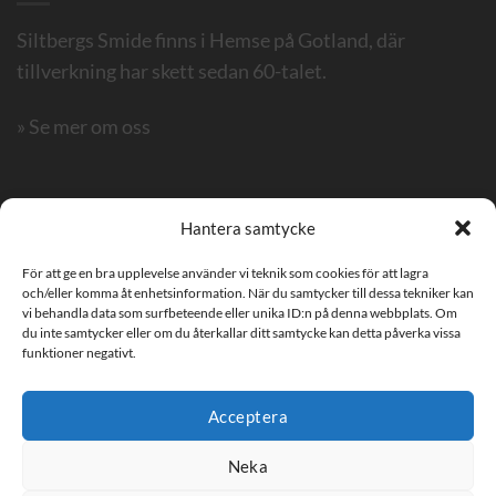
Siltbergs Smide finns i Hemse på Gotland, där
tillverkning har skett sedan 60-talet.
» Se mer om oss
Fler tjänster
Hantera samtycke
För att ge en bra upplevelse använder vi teknik som cookies för att lagra
Lantbruk – service & reparation
och/eller komma åt enhetsinformation. När du samtycker till dessa tekniker kan
vi behandla data som surfbeteende eller unika ID:n på denna webbplats. Om
Räcken, dörrar, växthus mm
du inte samtycker eller om du återkallar ditt samtycke kan detta påverka vissa
funktioner negativt.
Skräddarsydda lösningar efter era önskemål
Odlingslådor mm
Acceptera
Neka