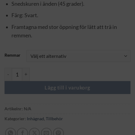
Snedskuren i änden (45 grader).
Färg: Svart.
Framtagna med stor öppning för lätt att trä in
remmen.
Remmar
Remmar mängd
Lägg till i varukorg
Artikelnr:
N/A
Kategorier:
Inhägnad
,
Tillbehör