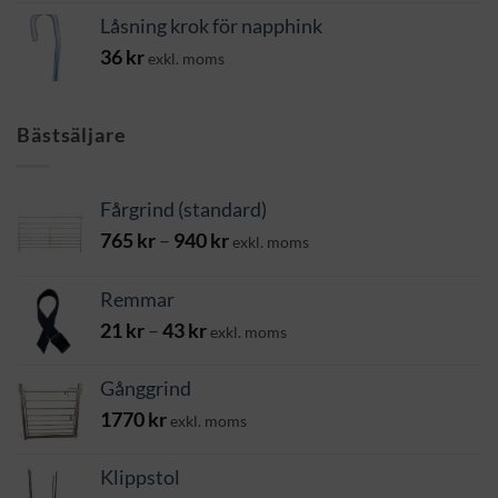
Låsning krok för napphink
36
kr
exkl. moms
Bästsäljare
Fårgrind (standard)
Prisintervall:
765
kr
–
940
kr
exkl. moms
765 kr
till
Remmar
940 kr
Prisintervall:
21
kr
–
43
kr
exkl. moms
21 kr
till
Gånggrind
43 kr
1770
kr
exkl. moms
Klippstol