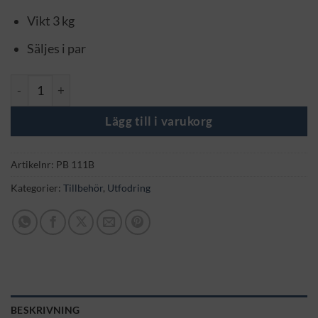
Vikt 3 kg
Säljes i par
Extraplåt för fodertråg mängd
Lägg till i varukorg
Artikelnr:
PB 111B
Kategorier:
Tillbehör
,
Utfodring
BESKRIVNING