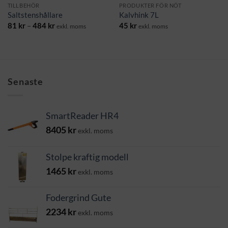
TILLBEHÖR
PRODUKTER FÖR NÖT
Saltstenshållare
Kalvhink 7L
Prisintervall:
81
kr
–
484
kr
45
kr
exkl. moms
exkl. moms
81 kr
till
484 kr
Senaste
SmartReader HR4
8405
kr
exkl. moms
Stolpe kraftig modell
1465
kr
exkl. moms
Fodergrind Gute
2234
kr
exkl. moms