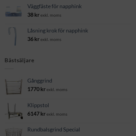
Väggfäste för napphink
38
kr
exkl. moms
Låsning krok för napphink
36
kr
exkl. moms
Bästsäljare
Gånggrind
1770
kr
exkl. moms
Klippstol
6147
kr
exkl. moms
Rundbalsgrind Special