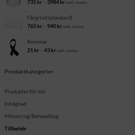
Prisintervall:
735
kr
–
3984
kr
exkl. moms
735 kr
till
Fårgrind (standard)
3984 kr
Prisintervall:
765
kr
–
940
kr
exkl. moms
765 kr
till
Remmar
940 kr
Prisintervall:
21
kr
–
43
kr
exkl. moms
21 kr
till
43 kr
Produktkategorier
Produkter för nöt
Inhägnad
Mönstring/Behandling
Tillbehör