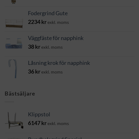
Fodergrind Gute
2234
kr
exkl. moms
Väggfäste för napphink
38
kr
exkl. moms
Låsning krok för napphink
36
kr
exkl. moms
Bästsäljare
Klippstol
6147
kr
exkl. moms