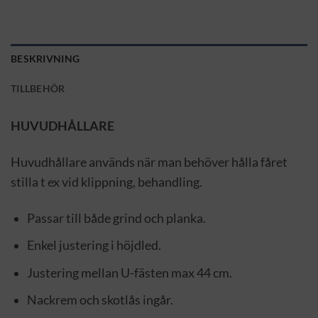
BESKRIVNING
TILLBEHÖR
HUVUDHÅLLARE
Huvudhållare används när man behöver hålla fåret
stilla t ex vid klippning, behandling.
Passar till både grind och planka.
Enkel justering i höjdled.
Justering mellan U-fästen max 44 cm.
Nackrem och skotlås ingår.