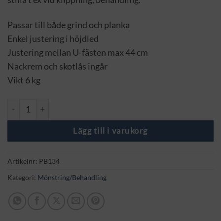
Passar till både grind och planka
Enkel justering i höjdled
Justering mellan U-fästen max 44 cm
Nackrem och skotlås ingår
Vikt 6 kg
Huvudhållare mängd
Lägg till i varukorg
Artikelnr:
PB134
Kategori:
Mönstring/Behandling