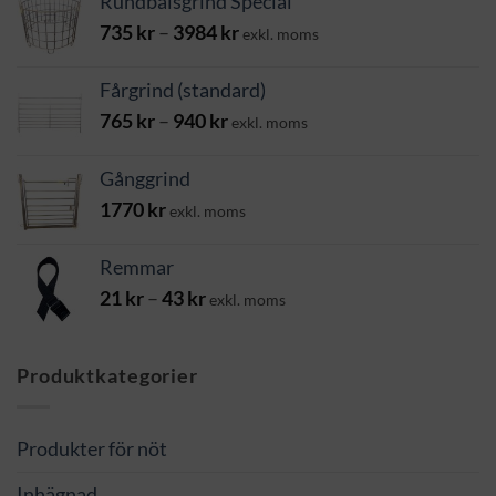
Rundbalsgrind Special
Prisintervall:
735
kr
–
3984
kr
exkl. moms
735 kr
till
Fårgrind (standard)
3984 kr
Prisintervall:
765
kr
–
940
kr
exkl. moms
765 kr
till
Gånggrind
940 kr
1770
kr
exkl. moms
Remmar
Prisintervall:
21
kr
–
43
kr
exkl. moms
21 kr
till
43 kr
Produktkategorier
Produkter för nöt
Inhägnad