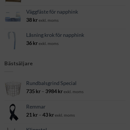
Väggfäste för napphink
38
kr
exkl. moms
Låsning krok för napphink
36
kr
exkl. moms
Bästsäljare
Rundbalsgrind Special
Prisintervall:
735
kr
–
3984
kr
exkl. moms
735 kr
till
Remmar
3984 kr
Prisintervall:
21
kr
–
43
kr
exkl. moms
21 kr
till
Klippstol