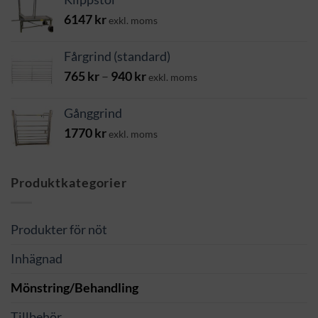
43 kr
6147
kr
exkl. moms
Fårgrind (standard)
Prisintervall:
765
kr
–
940
kr
exkl. moms
765 kr
till
Gånggrind
940 kr
1770
kr
exkl. moms
Produktkategorier
Produkter för nöt
Inhägnad
Mönstring/Behandling
Tillbehör