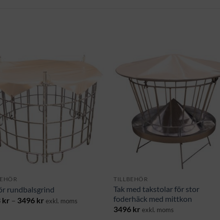
BEHÖR
TILLBEHÖR
Tak med takstolar för stor
ör rundbalsgrind
foderhäck med mittkon
Prisintervall:
3
kr
–
3496
kr
exkl. moms
1143 kr
3496
kr
exkl. moms
till