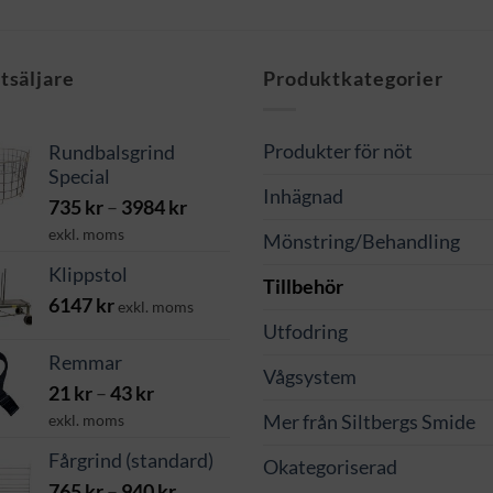
3496 kr
tsäljare
Produktkategorier
Produkter för nöt
Rundbalsgrind
Special
Inhägnad
Prisintervall:
735
kr
–
3984
kr
735 kr
exkl. moms
Mönstring/Behandling
till
Klippstol
3984 kr
Tillbehör
6147
kr
exkl. moms
Utfodring
Remmar
Vågsystem
Prisintervall:
21
kr
–
43
kr
21 kr
exkl. moms
Mer från Siltbergs Smide
till
Fårgrind (standard)
Okategoriserad
43 kr
Prisintervall:
765
kr
–
940
kr