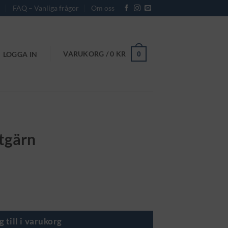
r
FAQ – Vanliga frågor
Om oss
VARUKORG /
0
KR
0
LOGGA IN
tgärn
g till i varukorg