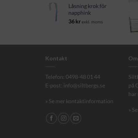
Låsning krok för
napphink
36
kr
exkl. moms
Kontakt
Om
Telefon:
0498-48 01 44
Sil
E-post:
info@siltbergs.se
på G
har 
» Se mer kontaktinformation
» S