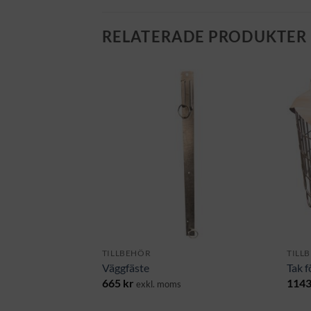
RELATERADE PRODUKTER
TILLBEHÖR
TILL
Väggfäste
Tak f
665
kr
114
s
exkl. moms