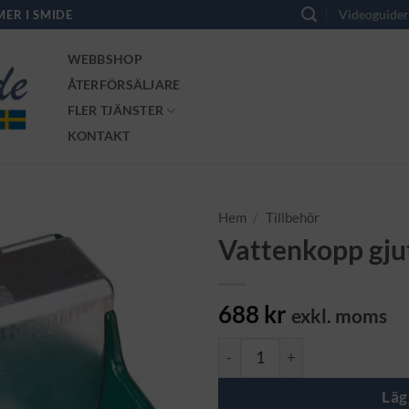
Videoguide
MER I SMIDE
WEBBSHOP
ÅTERFÖRSÄLJARE
FLER TJÄNSTER
KONTAKT
Hem
/
Tillbehör
Vattenkopp gju
688
kr
exkl. moms
Vattenkopp gjutgärn mängd
Läg