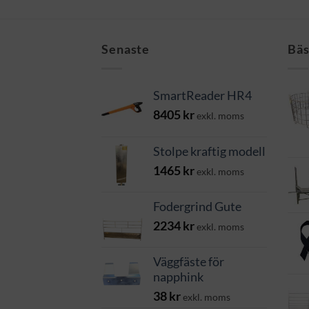
Senaste
Bäs
SmartReader HR4
8405
kr
exkl. moms
Stolpe kraftig modell
1465
kr
exkl. moms
Fodergrind Gute
2234
kr
exkl. moms
Väggfäste för
napphink
38
kr
exkl. moms