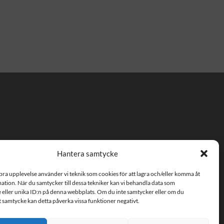
Hantera samtycke
m
 bra upplevelse använder vi teknik som cookies för att lagra och/eller komma åt
fter
tion. När du samtycker till dessa tekniker kan vi behandla data som
 eller unika ID:n på denna webbplats. Om du inte samtycker eller om du
tt samtycke kan detta påverka vissa funktioner negativt.