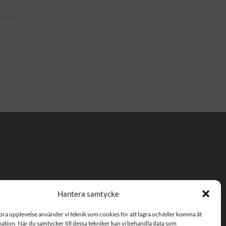
Hantera samtycke
m
 bra upplevelse använder vi teknik som cookies för att lagra och/eller komma åt
fter
tion. När du samtycker till dessa tekniker kan vi behandla data som