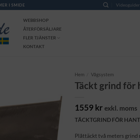
Videoguide
MER I SMIDE
WEBBSHOP
ÅTERFÖRSÄLJARE
FLER TJÄNSTER
KONTAKT
Hem
/
Vågsystem
Täckt grind för
1559
kr
exkl. moms
TÄCKTGRIND FÖR HAN
Plåttäckt två meters grin