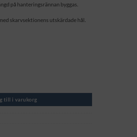
ängd på hanteringsrännan byggas.
med skarvsektionens utskärdade hål.
nna mängd
g till i varukorg