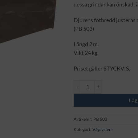
dessa grindar kan önskad l
Djurens fotbredd justeras 
(PB 503)
Längd 2 m.
Vikt 24 kg.
Priset gäller STYCKVIS.
Täckt grind för hanteringsrä
Läg
Artikelnr:
PB 503
Kategori:
Vågsystem