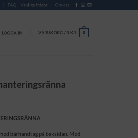
r
FAQ – Vanliga frågor
Om oss
VARUKORG /
0
KR
0
LOGGA IN
 hanteringsränna
TERINGSRÄNNA
d med bärhandtag på baksidan. Med