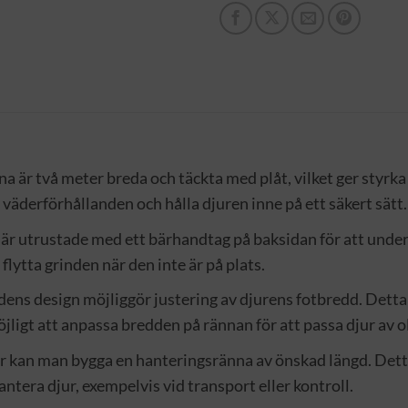
na är två meter breda och täckta med plåt, vilket ger styrk
 väderförhållanden och hålla djuren inne på ett säkert sätt.
 är utrustade med ett bärhandtag på baksidan för att under
flytta grinden när den inte är på plats.
ndens design möjliggör justering av djurens fotbredd. Detta
ligt att anpassa bredden på rännan för att passa djur av ol
r kan man bygga en hanteringsränna av önskad längd. Detta
ntera djur, exempelvis vid transport eller kontroll.