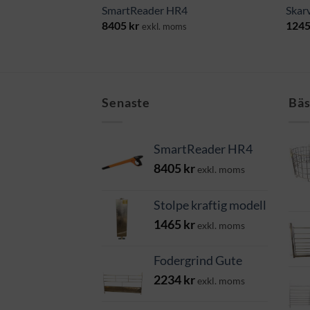
 VA
SmartReader HR4
Skar
8405
kr
124
ms
exkl. moms
Senaste
Bäs
SmartReader HR4
8405
kr
exkl. moms
Stolpe kraftig modell
1465
kr
exkl. moms
Fodergrind Gute
2234
kr
exkl. moms