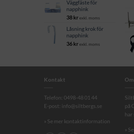
Väggfäste för
napphink
38
kr
exkl. moms
Låsning krok för
napphink
36
kr
exkl. moms
Kontakt
Om
Telefon:
0498-48 01 44
Sil
E-post:
info@siltbergs.se
på G
har 
» Se mer kontaktinformation
» S