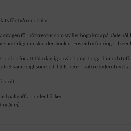
plats för två rundbalar
ramtagen för nötkreatur som ställer höga krav på både hål
ar samtidigt minskar den konkurrens vid utfodring och ger l
truktion för att tåla daglig användning, tunga djur och tu
odret samtidigt som spill hålls nere – bättre foderutnyttj
ösdrift.
med pallgafflar under häcken.
(ingår ej)