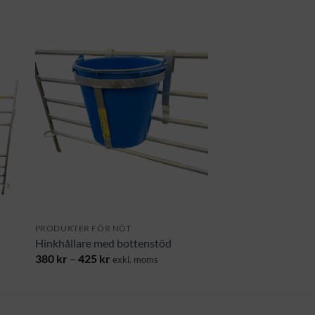
PRODUKTER FÖR NÖT
Hinkhållare med bottenstöd
Prisintervall:
380
kr
–
425
kr
exkl. moms
380 kr
till
425 kr