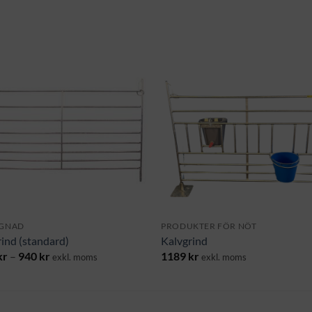
GNAD
PRODUKTER FÖR NÖT
rind (standard)
Kalvgrind
Prisintervall:
kr
–
940
kr
1189
kr
exkl. moms
exkl. moms
765 kr
till
940 kr