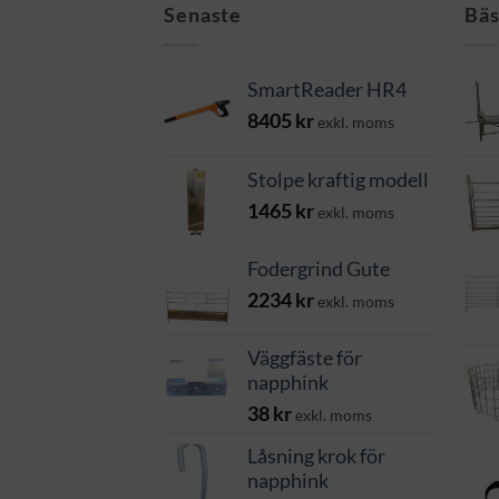
Senaste
Bäs
SmartReader HR4
8405
kr
exkl. moms
Stolpe kraftig modell
1465
kr
exkl. moms
Fodergrind Gute
2234
kr
exkl. moms
Väggfäste för
napphink
38
kr
exkl. moms
Låsning krok för
napphink