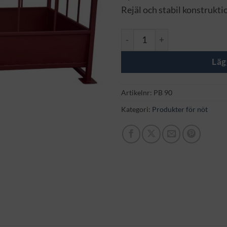
Rejäl och stabil konstrukti
Foderhäck för nöt mängd
Läg
Artikelnr:
PB 90
Kategori:
Produkter för nöt