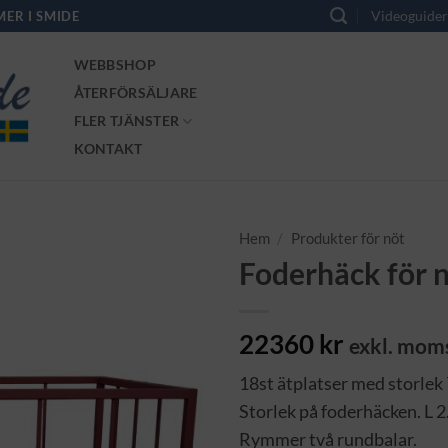
Videoguide
MER I SMIDE
WEBBSHOP
ÅTERFÖRSÄLJARE
FLER TJÄNSTER
KONTAKT
Hem
/
Produkter för nöt
Foderhäck för 
22360
kr
exkl. mom
18st ätplatser med storlek
Storlek på foderhäcken. L 2
Rymmer två rundbalar.