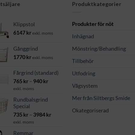
tsäljare
Produktkategorier
Produkter för nöt
Klippstol
6147
kr
exkl. moms
Inhägnad
Gånggrind
Mönstring/Behandling
1770
kr
exkl. moms
Tillbehör
Fårgrind (standard)
Utfodring
Prisintervall:
765
kr
–
940
kr
Vågsystem
765 kr
exkl. moms
till
Mer från Siltbergs Smide
Rundbalsgrind
940 kr
Special
Okategoriserad
Prisintervall:
735
kr
–
3984
kr
735 kr
exkl. moms
till
Remmar