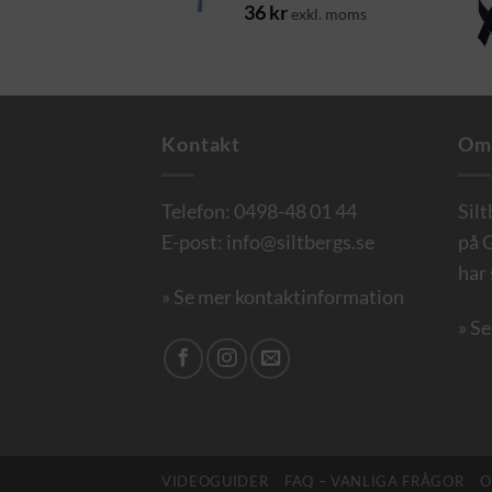
36
kr
exkl. moms
Kontakt
Om
Telefon:
0498-48 01 44
Sil
E-post:
info@siltbergs.se
på G
har 
» Se mer kontaktinformation
» S
VIDEOGUIDER
FAQ – VANLIGA FRÅGOR
O