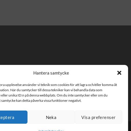
Hantera samtycke
m
 bra upplevelse använder vi teknik som cookies för att lagra och/eller komma åt
fter
tion. När du samtycker till dessa tekniker kan vi behandla data som
 eller unika ID:n på denna webbplats. Om du inte samtycker eller om du
tt samtycke kan detta påverka vissa funktioner negativt.
ceptera
Neka
Visa preferenser