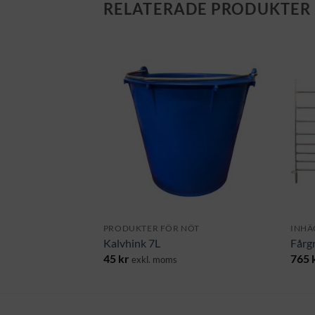
RELATERADE PRODUKTER
NÖT
PRODUKTER FÖR NÖT
INHÄ
4
Kalvhink 7L
Fårg
45
kr
765
s
exkl. moms