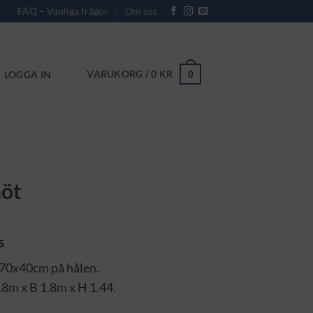
r
FAQ – Vanliga frågor
Om oss
VARUKORG /
0
KR
0
LOGGA IN
nöt
s
 70x40cm på hålen.
.8m x B 1.8m x H 1.44.